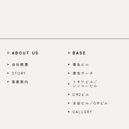
ABOUT US
BASE
会社概要
泰生ビル
STORY
泰生ポーチ
事業案内
トキワビル／
シンコービル
GM2ビル
水谷ビル／GMビル
GALLERY