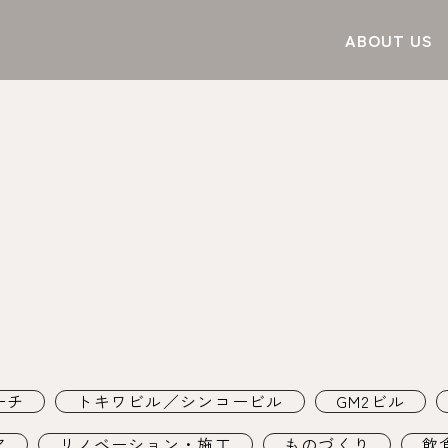
ABOUT US
ーチ
トキワビル／シンコービル
GM2ビル
ア
リノベーション・施工
ものづくり
飲