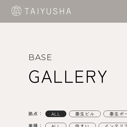
BASE
GALLERY
拠点：
ALL
泰生ビル
泰生ポ
業種：
ALL
住まい
インテリ