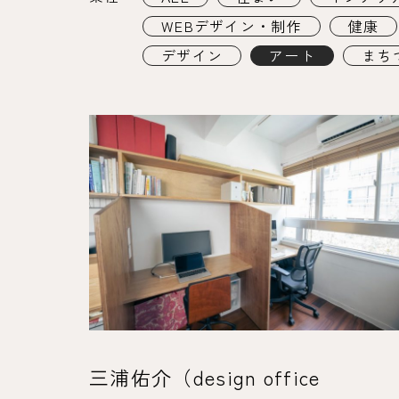
WEBデザイン・制作
健康
デザイン
アート
まち
三浦佑介（design office